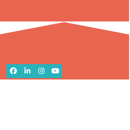
Facebook
LinkedIn
Instagram
YouTube
CONTACT
Impuls vzw
Elisabethlaan 64
3200 Aarschot
deelgenoten@impulsvorming.be