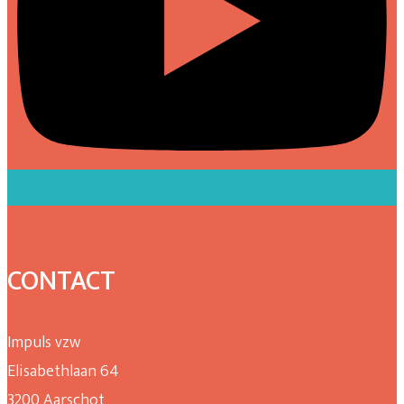
CONTACT
Impuls vzw
Elisabethlaan 64
3200 Aarschot