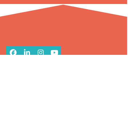
Facebook
LinkedIn
Instagram
YouTube
CONTACT
Impuls vzw
Elisabethlaan 64
3200 Aarschot
deelgenoten@impulsvorming.be