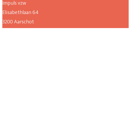
Impuls vzw
Elisabethlaan 64
3200 Aarschot
deelgenoten@impulsvorming.be
© 2026 • Impuls vzw •
Privacybeleid
•
Cookiebeleid
•
Partners
•
Voor organisaties