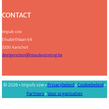
CONTACT
Impuls vzw
Elisabethlaan 64
3200 Aarschot
deelgenoten@impulsvorming.be
© 2026 • Impuls vzw •
Privacybeleid
•
Cookiebeleid
•
Partners
•
Voor organisaties