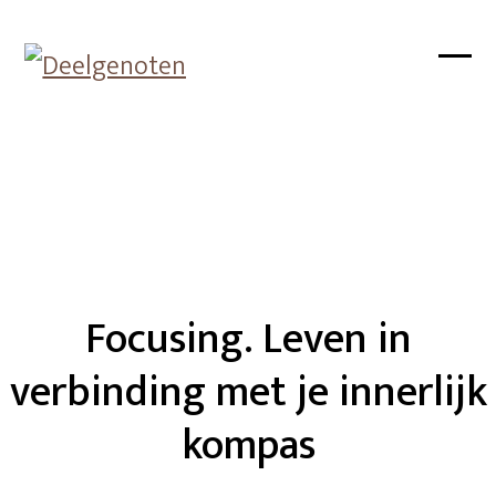
Skip
to
Open
Close
content
mobil
mobil
menu
menu
Focusing. Leven in
verbinding met je innerlijk
kompas