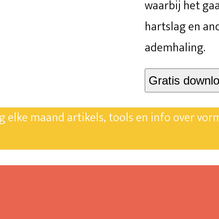
waarbij het g
hartslag en an
ademhaling.
Gratis downl
ng elke maand artikels, tools en info over vor