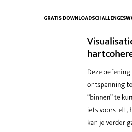
GRATIS DOWNLOADS
CHALLENGES
W
Visualisat
hartcoher
Deze oefening 
ontspanning te
“binnen” te kun
iets voorstelt,
kan je verder 