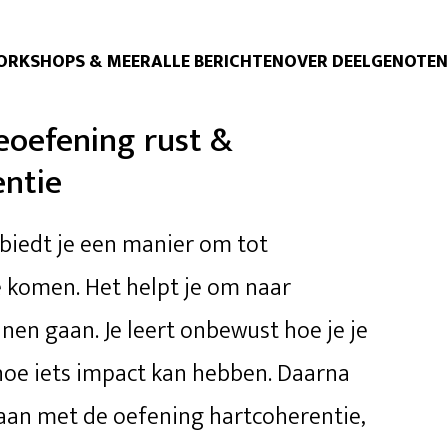
ORKSHOPS & MEER
ALLE BERICHTEN
OVER DEELGENOTEN
ieoefening rust &
entie
biedt je een manier om tot
 komen. Het helpt je om naar
nen gaan. Je leert onbewust hoe je je
 hoe iets impact kan hebben. Daarna
gaan met de oefening hartcoherentie,