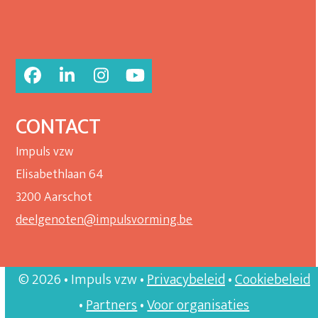
Facebook
LinkedIn
Instagram
YouTube
CONTACT
Impuls vzw
Elisabethlaan 64
3200 Aarschot
deelgenoten@impulsvorming.be
© 2026 • Impuls vzw •
Privacybeleid
•
Cookiebeleid
•
Partners
•
Voor organisaties