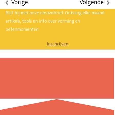
Vorige
Volgende
previous
next
Blijf bij met onze nieuwsbrief. Ontvang elke maand
post:
post:
artikels, tools en info over vorming en
oefenmomenten.
Inschrijven