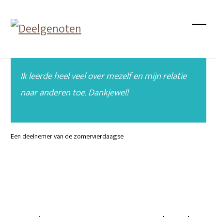
Skip
to
Open
Close
content
mobil
mobil
menu
menu
Ik leerde heel veel over mezelf en mijn relatie
naar anderen toe. Dankjewel!
Een deelnemer van de zomervierdaagse