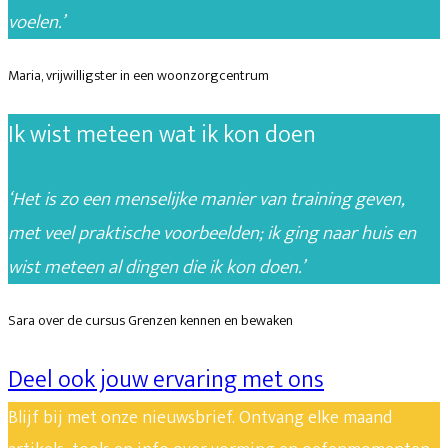
voelen.’
Maria, vrijwilligster in een woonzorgcentrum
Ik wist meteen wat ik kon doen
‘Het is zo een menselijke manier van training geven,
met veel praktische voorbeelden; ik ging naar huis en
wist meteen al dingen die ik kon doen.’
Sara over de cursus Grenzen kennen en bewaken
Deel ook jouw ervaring met ons
Blijf bij met onze nieuwsbrief. Ontvang elke maand