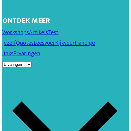
ONTDEK MEER
Workshops
Artikels
Test
jezelf
Quotes
Leesvoer
Kijkvoer
Handige
links
Ervaringen