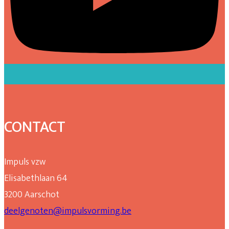
CONTACT
Impuls vzw
Elisabethlaan 64
3200 Aarschot
deelgenoten@impulsvorming.be