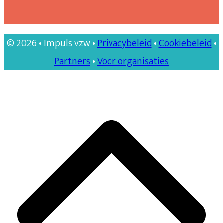
© 2026 • Impuls vzw •
Privacybeleid
•
Cookiebeleid
•
Partners
•
Voor organisaties