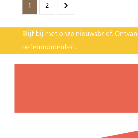
1
2
Blijf bij met onze nieuwsbrief. Ontva
oefenmomenten.